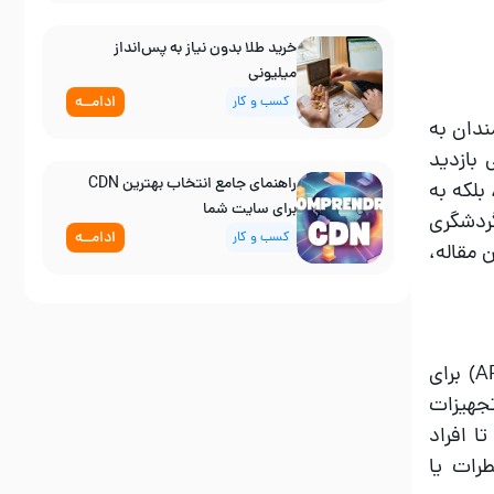
خرید طلا بدون نیاز به پس‌انداز
میلیونی
ادامــه
کسب و کار
ندان به
 بازدید
راهنمای جامع انتخاب بهترین CDN
بلکه به
برای سایت شما
گردشگری
ادامــه
کسب و کار
 مقاله،
گردشگری مجازی یا Virtual Tourism به استفاده از فناوری‌های نوین مانند واقعیت مجازی (VR) و واقعیت افزوده (AR) برای
تجهیزات
ا افراد
طرات یا