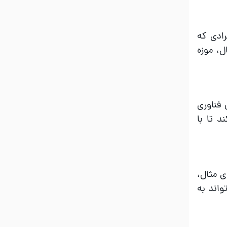
رادی که
ل، موزه
 فناوری
 تا با
ی مثال،
واند به