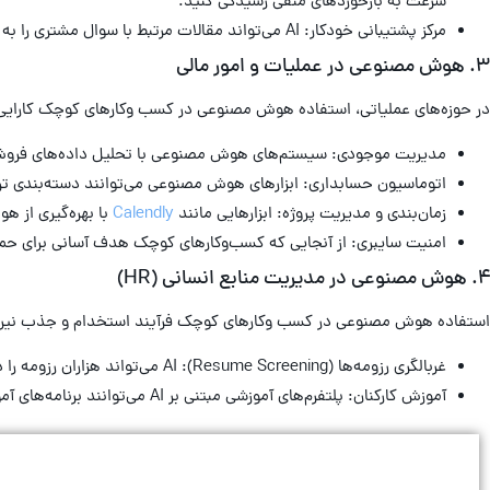
سرعت به بازخوردهای منفی رسیدگی کنید.
مرکز پشتیبانی خودکار: AI می‌تواند مقالات مرتبط با سوال مشتری را به صورت خودکار از پایگاه دانش شما پیدا و ارائه دهد.
۳. هوش مصنوعی در عملیات و امور مالی
در حوزه‌های عملیاتی، استفاده هوش مصنوعی در کسب وکارهای کوچک کارایی ر
مدیریت موجودی: سیستم‌های هوش مصنوعی با تحلیل داده‌های فروش فصلی و
اتوماسیون حسابداری: ابزارهای هوش مصنوعی می‌توانند دسته‌بندی تراک
زمان‌بندی و مدیریت پروژه: ابزارهایی مانند
Calendly
با بهره‌گیری از ه
امنیت سایبری: از آنجایی که کسب‌وکارهای کوچک هدف آسانی برای حملات سایبری هستند، ابزارهای AI می‌توانند الگوهای مشکوک را در تر
۴. هوش مصنوعی در مدیریت منابع انسانی (HR)
استفاده هوش مصنوعی در کسب وکارهای کوچک فرآیند استخدام و جذب نیرو 
غربالگری رزومه‌ها (Resume Screening): AI می‌تواند هزاران رزومه را در چند ثانیه بررسی کند، کاندیداهای متناسب با شرایط شغلی را شناسایی کرده و به تیم منابع انسانی کمک کند تا فقط بر روی بهترین متقاضیان تمرکز کنند.
آموزش کارکنان: پلتفرم‌های آموزشی مبتنی بر AI می‌توانند برنامه‌های آموزشی شخصی‌سازی شده برای هر کارمند طراحی کنند.