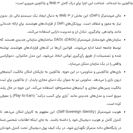
اکچین بنا شده‌اند. شناخت این اجزا برای درک کامل Web 3 و بلاکچین ضروری است:
مالی غیرمتمرکز (DeFi): این بخش از Web 3 به دنبال ایجاد یک سیستم مالی باز، بدون
نیاز به مجوز و شفاف است. پروتکل‌های DeFi از قراردادهای هوشمند برای ارائه خدماتی
مانند وام‌دهی، وام‌گیری، تبادل ارز و مدیریت دارایی استفاده می‌کنند.
سازمان‌های خودمختار غیرمتمرکز (DAOs): DAOs ساختارهای سازمانی جدیدی هستند که
توسط جامعه اعضا اداره می‌شوند. قوانین آن‌ها در کدهای قراردادهای هوشمند نوشته
شده و تصمیمات از طریق رأی‌گیری توکنی اتخاذ می‌شود. این مدل حکمرانی، دموکراسی
واقعی را در یک سازمان ممکن می‌سازد.
بازی‌های بلاکچینی و متاورس: در این حوزه، بلاکچین به بازیکنان امکان مالکیت آیتم‌های
درون بازی را می‌دهد. متاورس نیز به عنوان یک دنیای مجازی پایدار، از بلاکچین برای ثبت
مالکیت زمین‌های مجازی و آیتم‌های منحصربه‌فرد استفاده می‌کند. این حوزه در حال رشد
سریع است و مدل‌های جدیدی مانند “بازی برای کسب درآمد” (Play-to-Earn) را معرفی
کرده است.
هویت غیرمتمرکز (Self-Sovereign Identity): این مفهوم به کاربران امکان می‌دهد تا
کنترل کامل بر هویت دیجیتال خود را داشته باشند. به جای اینکه اطلاعات شخصی شما
در پایگاه‌های داده متمرکز نگهداری شود، در یک کیف پول دیجیتال تحت کنترل خودتان