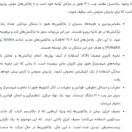
با وجود پتانسیل عظیم، وب ۳.۰ هنوز در مراحل اولیه خود است و با چالش‌های مهمی روبرو
ست که برای پذیرش عمومی باید برطرف شوند:
مقیاس‌پذیری و هزینه‌ها: بسیاری از بلاکچین‌ها هنوز با مشکل پردازش تعداد زیاد
تراکنش‌ها در هر ثانیه روبرو هستند. این امر می‌تواند منجر به تراکنش‌های کند و پرهزینه
شود. با این حال، راه‌حل‌های لایه ۲ (Layer 2) و بلاکچین‌های جدید (مانند Solana و
Polkadot) با هدف حل این مشکل در حال توسعه هستند.
تجربه کاربری ضعیف (UX): استفاده از کیف پول‌ها، انجام تراکنش‌ها و تعامل با
برنامه‌های غیرمتمرکز هنوز برای کاربران عادی پیچیده است. تا زمانی که این تجربه به
سادگی استفاده از یک اپلیکیشن معمولی نشود، پذیرش عمومی با کندی پیش خواهد
رفت.
مقررات و مسائل حقوقی: قوانین و مقررات در اکثر کشورها هنوز با ماهیت غیرمتمرکز و
بدون مرز وب ۳.۰ سازگار نیستند. نبود یک نهاد مرکزی، تنظیم‌گری و اعمال قوانین را
دشوار می‌سازد.
مصرف انرژی: برخی از بلاکچین‌ها (به ویژه آن‌هایی که از مکانیسم اثبات کار مانند
بیت‌کوین استفاده می‌کنند) مصرف انرژی بالایی دارند، که این موضوع به یک نگرانی
زیست‌محیطی تبدیل شده است. با این حال، بلاکچین‌ها در حال حرکت به سمت