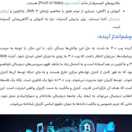
مکانیزم‌های کم‌مصرف‌تر مانند
اثبات سهام
(Proof-of-Stake) هستند.
آموزش و آگاهی: بسیاری از مردم هنوز با مفاهیم پایه‌ای Web 3، بلاکچین و
ارزهای
دیجیتال
آشنا نیستند. برای پذیرش گسترده، نیاز به آموزش و آگاهی‌رسانی گسترده
است.
شم‌انداز آینده:
آینده وب ۳.۰ به شدت به حل این چالش‌ها بستگی دارد. با این حال، با توجه به سرعت
پیشرفت‌ها، می‌توان انتظار داشت که وب ۳.۰ به زودی به جریان اصلی تبدیل شود. آینده Web
3 و بلاکچین در هم آمیخته است و به احتمال زیاد ما شاهد ظهور سرویس‌های دیجیتالی خواهیم
ود که به طور کامل از کنترل نهادهای مرکزی خارج هستند و به جای اینکه توسط آن‌ها کنترل
شوند، توسط کاربران خود مدیریت می‌شوند. وب ۳.۰ نه تنها یک فناوری است، بلکه یک فلسفه
ست که هدف آن بازگرداندن قدرت، کنترل و مالکیت به دست کاربران واقعی اینترنت است. این
نقلاب دیجیتال می‌تواند به ایجاد یک جامعه دیجیتالی عادلانه‌تر و دموکراتیک‌تر منجر شود،
ایی که حریم خصوصی و مالکیت داده‌ها به عنوان حقوق اساسی کاربران شناخته می‌شوند.