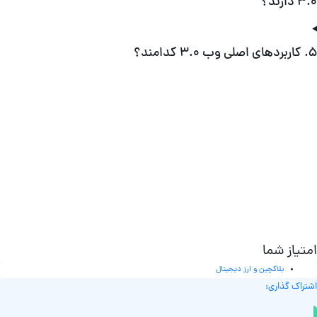
۳ دارند؟
صلی وب ۳.۰ کدامند؟
متیاز شما
بلاکچین و ارز دیجیتال
شتراک گذاری: