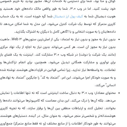
گوگل و متا بود. شما برای دسترسی به خدمات آن‌ها، مجبور بودید به حریم خصوصی
خود پشت کنید. اما در وب ۳.۰، شما به طور واقعی مالک داده‌های خود هستید و
هویت دیجیتال شما به
کیف پول ارز دیجیتال
شما گره خورده است، نه به یک حساب
کاربری متمرکز که توسط یک شرکت کنترل می‌شود. این مدل به شما امکان می‌دهد تا
داده‌هایتان را به صورت انتخابی و با آگاهی کامل با دیگران به اشتراک بگذارید.
بدون نیاز به مجوز و بدون نیاز به اعتماد: یکی از اصلی‌ترین ستون‌های Web 3، ماهیت
بدون نیاز به مجوز آن است. هر کسی می‌تواند بدون نیاز به اجازه از یک نهاد مرکزی
(مانند یک شرکت یا دولت) در شبکه وب ۳.۰ مشارکت کند. اینترنت به یک فضای باز
برای نوآوری و مشارکت همگانی تبدیل می‌شود. همچنین، برای انجام تراکنش‌ها و
تعاملات، به واسطه‌ها نیاز ندارید، زیرا تمامی قوانین در قراردادهای هوشمند نوشته شده
و به صورت خودکار اجرا می‌شوند. این امر، “اعتماد به کد” را جایگزین “اعتماد به نهادهای
انسانی” می‌کند.
محتوای معنادار: وب ۳.۰ به دنبال ساخت اینترنتی است که نه تنها اطلاعات را نمایش
می‌دهد، بلکه آن‌ها را درک می‌کند. این بدان معناست که کامپیوترها می‌توانند داده‌ها را
بخوانند، تحلیل کنند و ارتباطات منطقی بین آن‌ها را برقرار سازند، که به تجربه کاربری
هوشمندانه‌تر و شخصی‌تر منجر می‌شود. به عنوان مثال، در آینده، دستیارهای هوشمند
می‌توانند به طور خودکار اطلاعات را از منابع مختلف (و نه فقط منابع متمرکز) جمع‌آوری