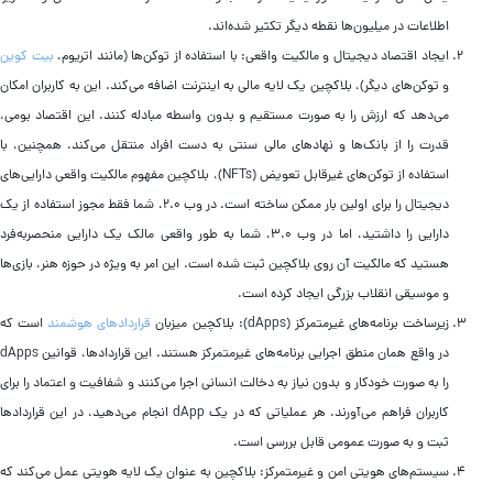
اطلاعات در میلیون‌ها نقطه دیگر تکثیر شده‌اند.
ایجاد اقتصاد دیجیتال و مالکیت واقعی: با استفاده از توکن‌ها (مانند اتریوم،
بیت‌ کوین
و توکن‌های دیگر)، بلاکچین یک لایه مالی به اینترنت اضافه می‌کند. این به کاربران امکان
می‌دهد که ارزش را به صورت مستقیم و بدون واسطه مبادله کنند. این اقتصاد بومی،
قدرت را از بانک‌ها و نهادهای مالی سنتی به دست افراد منتقل می‌کند. همچنین، با
استفاده از توکن‌های غیرقابل تعویض (NFTs)، بلاکچین مفهوم مالکیت واقعی دارایی‌های
دیجیتال را برای اولین بار ممکن ساخته است. در وب ۲.۰، شما فقط مجوز استفاده از یک
دارایی را داشتید، اما در وب ۳.۰، شما به طور واقعی مالک یک دارایی منحصربه‌فرد
هستید که مالکیت آن روی بلاکچین ثبت شده است. این امر به ویژه در حوزه هنر، بازی‌ها
و موسیقی انقلاب بزرگی ایجاد کرده است.
زیرساخت برنامه‌های غیرمتمرکز (dApps): بلاکچین میزبان
قراردادهای هوشمند
است که
در واقع همان منطق اجرایی برنامه‌های غیرمتمرکز هستند. این قراردادها، قوانین dApps
را به صورت خودکار و بدون نیاز به دخالت انسانی اجرا می‌کنند و شفافیت و اعتماد را برای
کاربران فراهم می‌آورند. هر عملیاتی که در یک dApp انجام می‌دهید، در این قراردادها
ثبت و به صورت عمومی قابل بررسی است.
سیستم‌های هویتی امن و غیرمتمرکز: بلاکچین به عنوان یک لایه هویتی عمل می‌کند که