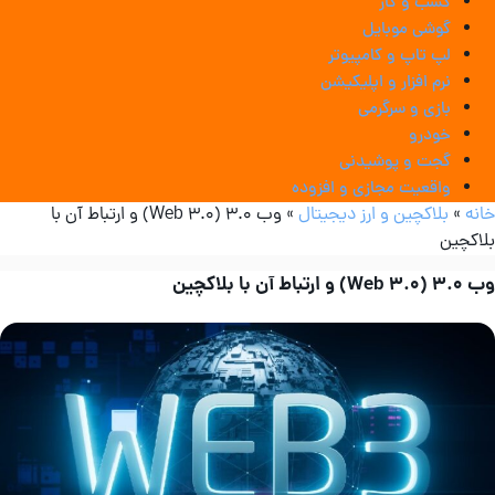
کسب و کار
گوشی موبایل
لپ تاپ و کامپیوتر
نرم افزار و اپلیکیشن
بازی و سرگرمی
خودرو
گجت و پوشیدنی
واقعیت مجازی و افزوده
انه
»
بلاکچین و ارز دیجیتال
»
وب 3.0 (Web 3.0) و ارتباط آن با
لاکچین
(Web 3.0) و ارتباط آن با بلاکچین