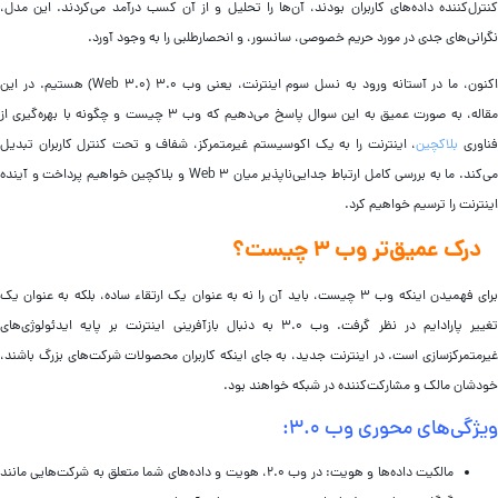
نترل‌کننده داده‌های کاربران بودند، آن‌ها را تحلیل و از آن کسب درآمد می‌کردند. این مدل،
گرانی‌های جدی در مورد حریم خصوصی، سانسور، و انحصارطلبی را به وجود آورد.
اکنون، ما در آستانه ورود به نسل سوم اینترنت، یعنی وب ۳.۰ (Web 3.0) هستیم. در این
مقاله، به صورت عمیق به این سوال پاسخ می‌دهیم که وب ۳ چیست و چگونه با بهره‌گیری از
ناوری
بلاکچین
، اینترنت را به یک اکوسیستم غیرمتمرکز، شفاف و تحت کنترل کاربران تبدیل
می‌کند. ما به بررسی کامل ارتباط جدایی‌ناپذیر میان Web 3 و بلاکچین خواهیم پرداخت و آینده
نترنت را ترسیم خواهیم کرد.
درک عمیق‌تر وب ۳ چیست؟
برای فهمیدن اینکه وب ۳ چیست، باید آن را نه به عنوان یک ارتقاء ساده، بلکه به عنوان یک
تغییر پارادایم در نظر گرفت. وب ۳.۰ به دنبال بازآفرینی اینترنت بر پایه ایدئولوژی‌های
یرمتمرکزسازی است. در اینترنت جدید، به جای اینکه کاربران محصولات شرکت‌های بزرگ باشند،
ودشان مالک و مشارکت‌کننده در شبکه خواهند بود.
یژگی‌های محوری وب ۳.۰:
مالکیت داده‌ها و هویت: در وب ۲.۰، هویت و داده‌های شما متعلق به شرکت‌هایی مانند